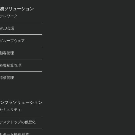
務ソリューション
テレワーク
EB会議
ループウェア
顧客管理
費精算管理
原価管理
ンフラソリューション
キュリティ
スクトップの仮想化
モート接続 操作