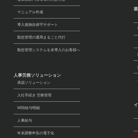
業
マニュアル作成
導入後独自保守サポート
W
勤怠管理の運用まるごと代行
グ
勤怠管理システムを未導入のお客様へ
経
人事労務ソリューション
承認ソリューション
入社手続き 労務管理
イ
WEB給与明細
セ
人事給与
デ
年末調整申告の電子化
リ