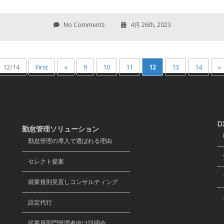
No Comments
4月 26th, 2023
12/14
First
«
9
10
11
12
13
14
»
D
勤怠管理ソリューション
D
勤怠管理の導入で選ばれる理由
労
セレクト提案
マ
就業規則見直しコンサルティング
オ
設定代行
従業員部門管理者向け説明会