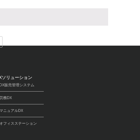
Xソリューション
X販売管理システム
務DX
ニュアルDX
フィスステーション