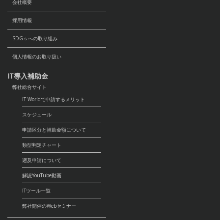
会社概要
採用情報
SDGｓへの取り組み
個人情報のお取り扱い
IT導入補助金
弊社総合サイト
IT Worldで申請するメリット
スケジュール
申請区分と補助金額について
類型判定チャート
遡及申請について
解説YouTube動画
ITツール一覧
弊社開催のWebセミナー