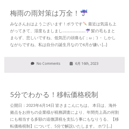
梅雨の雨対策は万全！
みなさんおはようございます！ボラです
最近は気温も上
がってきて、湿度もましまし……………………
髪の毛もまと
まらず、悲しいですね、低気圧の頭痛も(´；ω；`) ・ しかし
ながらですね、私は自分の誕生月なので6月が嫌い […]
No Comments
6月 16th, 2023
5分でわかる！移転価格税制
公開日：2023年6月14日 皆さまこんにちは。 本日は、海外
拠点をお持ちの企業様が税務調査により、年間売上高の何割
にも相当する多額の追微課税を支払う事にもなりうる、【移
転価格税制】について、5分で解説いたします。 ホワ […]