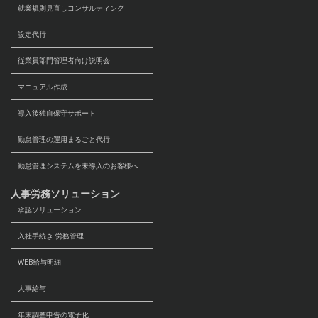
就業規則見直しコンサルティング
設定代行
従業員部門管理者向け説明会
マニュアル作成
導入後独自保守サポート
勤怠管理の運用まるごと代行
勤怠管理システムを未導入のお客様へ
人事労務ソリューション
承認ソリューション
入社手続き 労務管理
WEB給与明細
人事給与
年末調整申告の電子化