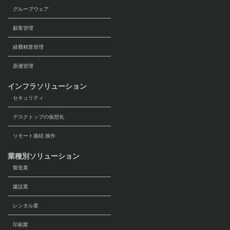
グループウェア
顧客管理
経費精算管理
原価管理
インフラソリューション
セキュリティ
デスクトップの仮想化
リモート接続 操作
業種別ソリューション
製造業
建設業
レンタル業
印刷業