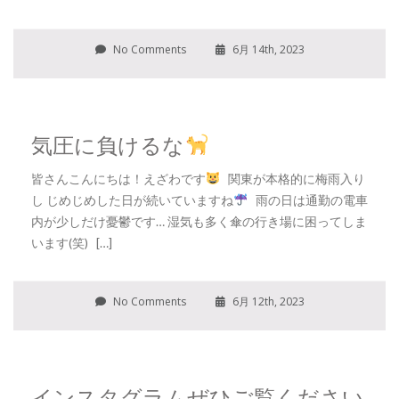
No Comments
6月 14th, 2023
気圧に負けるな
皆さんこんにちは！えざわです
関東が本格的に梅雨入り
し じめじめした日が続いていますね
雨の日は通勤の電車
内が少しだけ憂鬱です… 湿気も多く傘の行き場に困ってしま
います(笑) […]
No Comments
6月 12th, 2023
インスタグラムぜひご覧ください