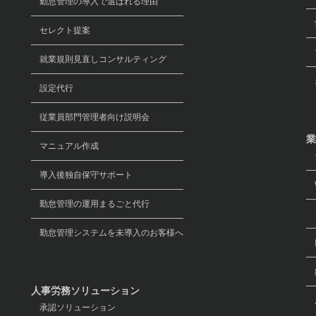
勤怠管理の導入で選ばれる理由
労
セレクト提案
マ
就業規則見直しコンサルティング
オ
設定代行
従業員部門管理者向け説明会
業
マニュアル作成
導入後独自保守サポート
W
勤怠管理の運用まるごと代行
グ
勤怠管理システムを未導入のお客様へ
経
人事労務ソリューション
承認ソリューション