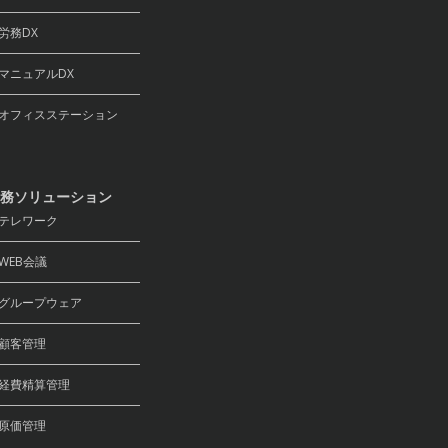
務DX
ニュアルDX
フィスステーション
務ソリューション
テレワーク
EB会議
ループウェア
顧客管理
費精算管理
原価管理