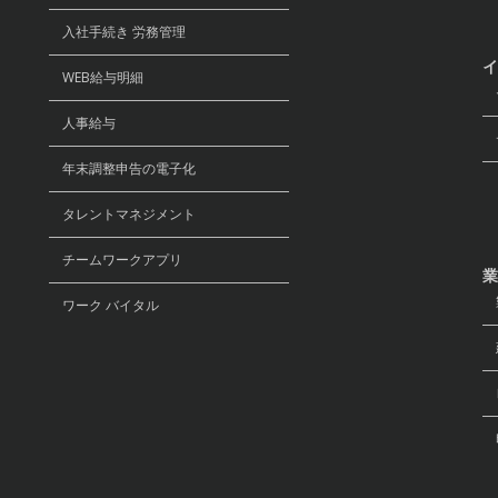
入社手続き 労務管理
イ
WEB給与明細
セ
人事給与
デ
年末調整申告の電子化
リ
タレントマネジメント
チームワークアプリ
業
ワーク バイタル