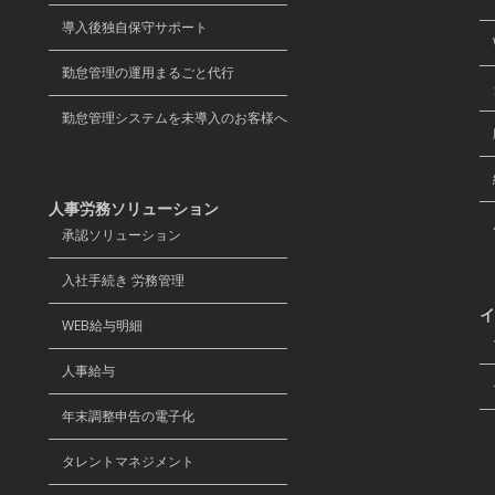
導入後独自保守サポート
W
勤怠管理の運用まるごと代行
グ
勤怠管理システムを未導入のお客様へ
経
人事労務ソリューション
承認ソリューション
入社手続き 労務管理
イ
WEB給与明細
セ
人事給与
デ
年末調整申告の電子化
リ
タレントマネジメント