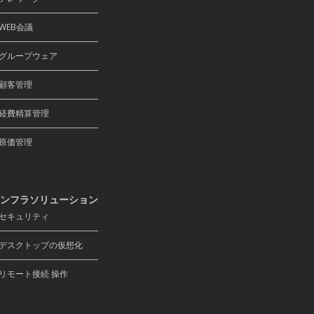
EB会議
ループウェア
顧客管理
費精算管理
原価管理
ンフラソリューション
キュリティ
スクトップの仮想化
モート接続 操作