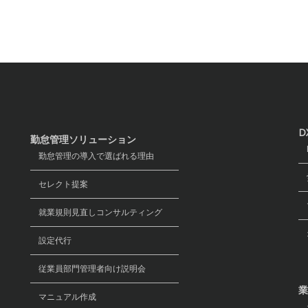
D
勤怠管理ソリューション
D
勤怠管理の導入で選ばれる理由
労
セレクト提案
マ
就業規則見直しコンサルティング
オ
設定代行
従業員部門管理者向け説明会
業
マニュアル作成