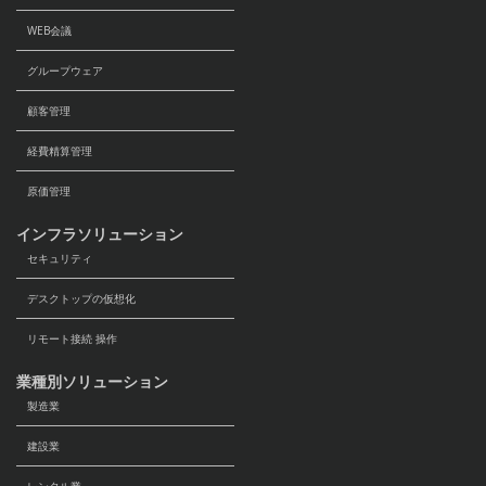
WEB会議
グループウェア
顧客管理
経費精算管理
原価管理
インフラソリューション
セキュリティ
デスクトップの仮想化
リモート接続 操作
業種別ソリューション
製造業
建設業
レンタル業