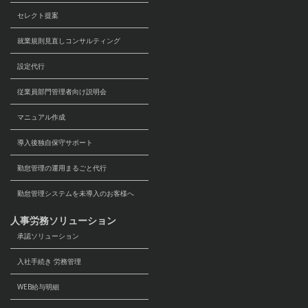
セレクト提案
就業規則見直しコンサルティング
設定代行
従業員部門管理者向け説明会
マニュアル作成
導入後独自保守サポート
勤怠管理の運用まるごと代行
勤怠管理システムを未導入のお客様へ
人事労務ソリューション
承認ソリューション
入社手続き 労務管理
WEB給与明細