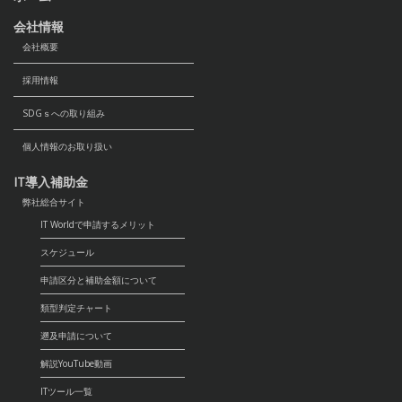
会社情報
会社概要
採用情報
SDGｓへの取り組み
個人情報のお取り扱い
IT導入補助金
弊社総合サイト
IT Worldで申請するメリット
スケジュール
申請区分と補助金額について
類型判定チャート
遡及申請について
解説YouTube動画
ITツール一覧