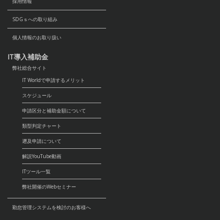
採用情報
SDGｓへの取り組み
個人情報のお取り扱い
IT導入補助金
弊社総合サイト
IT Worldで申請するメリット
スケジュール
申請区分と補助金額について
類型判定チャート
遡及申請について
解説YouTube動画
ITツール一覧
弊社開催のWebセミナー
勤怠管理システムを検討のお客様へ