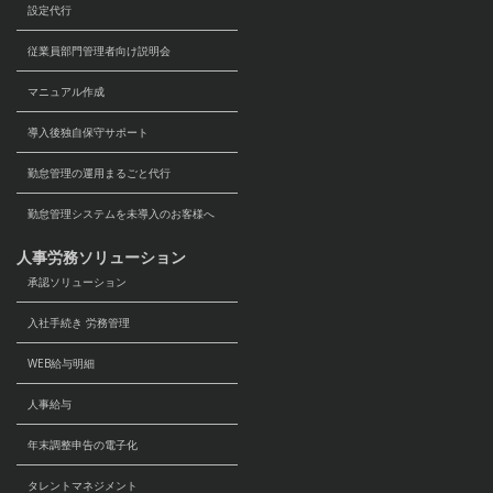
設定代行
従業員部門管理者向け説明会
マニュアル作成
導入後独自保守サポート
勤怠管理の運用まるごと代行
勤怠管理システムを未導入のお客様へ
人事労務ソリューション
承認ソリューション
入社手続き 労務管理
WEB給与明細
人事給与
年末調整申告の電子化
タレントマネジメント