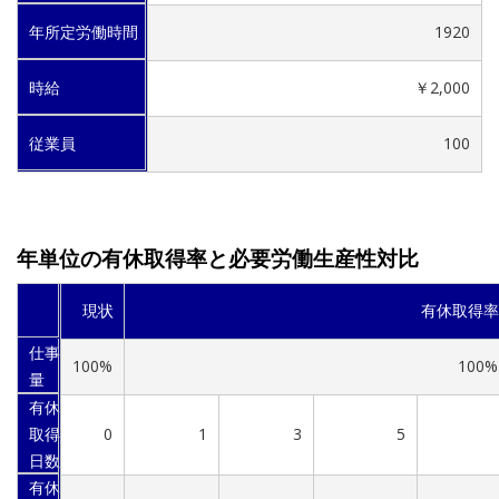
年所定労働時間
1920
時給
￥2,000
従業員
100
年単位の有休取得率と必要労働生産性対比
現状
有休取得率
仕事
100%
100%
量
有休
取得
0
1
3
5
日数
有休