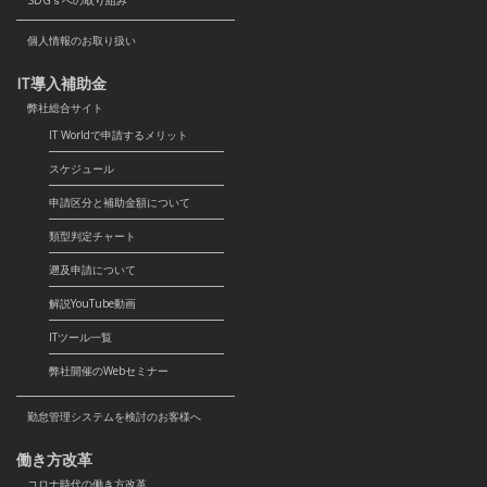
SDGｓへの取り組み
個人情報のお取り扱い
IT導入補助金
弊社総合サイト
IT Worldで申請するメリット
スケジュール
申請区分と補助金額について
類型判定チャート
遡及申請について
解説YouTube動画
ITツール一覧
弊社開催のWebセミナー
勤怠管理システムを検討のお客様へ
働き方改革
コロナ時代の働き方改革