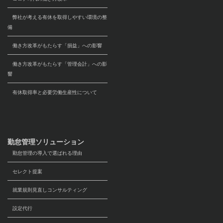
弊社が考える有休を取得しやすい環境の整
備
働き方改革がもたらす「損益」への影響
働き方改革がもたらす「管理会計」への影
響
有休取得率と必要労働生産性について
勤怠管理ソリューション
勤怠管理の導入で選ばれる理由
セレクト提案
就業規則見直しコンサルティング
設定代行