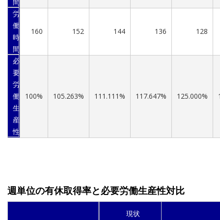
間
労
働
160
152
144
136
128
時
間
必
要
労
働
100%
105.263%
111.111%
117.647%
125.000%
生
産
性
週単位の有休取得率と必要労働生産性対比
現状