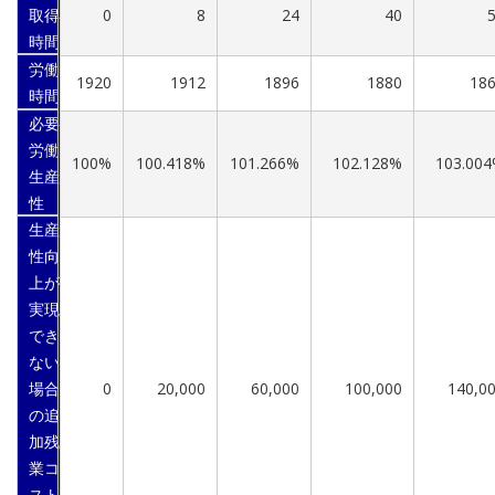
取得
0
8
24
40
時間
労働
1920
1912
1896
1880
18
時間
必要
労働
100%
100.418%
101.266%
102.128%
103.00
生産
性
生産
性向
上が
実現
でき
ない
場合
0
20,000
60,000
100,000
140,0
の追
加残
業コ
スト