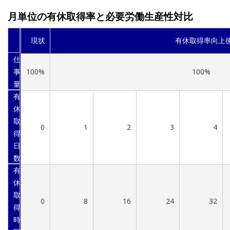
月単位の有休取得率と必要労働生産性対比
現状
有休取得率向上
仕
事
100%
100%
量
有
休
取
0
1
2
3
4
得
日
数
有
休
取
0
8
16
24
32
得
時