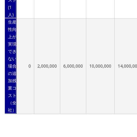
(1
人)
生産
性向
上が
実現
でき
ない
場合
0
2,000,000
6,000,000
10,000,000
14,000,0
の追
加残
業コ
スト
（全
社）