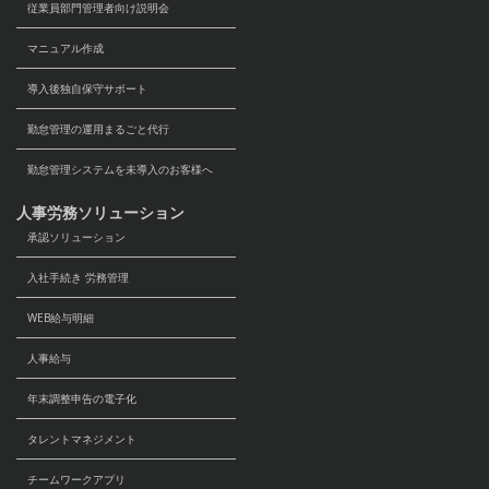
従業員部門管理者向け説明会
マニュアル作成
導入後独自保守サポート
勤怠管理の運用まるごと代行
勤怠管理システムを未導入のお客様へ
人事労務ソリューション
承認ソリューション
入社手続き 労務管理
WEB給与明細
人事給与
年末調整申告の電子化
タレントマネジメント
チームワークアプリ