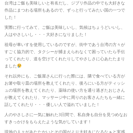
台湾はご飯も美味しいと有名だし、ジブリ作品の中でも大好きな
作品にまつわる場所もあるので、ずっと行ってみたい国の一つで
した！
実際に行ってみて、ご飯は美味しいし、気候はちょうどいいし、
人はやさしいし・・・大好きになりました！
祖母が車いすを使用しているのですが、街中であう台湾の方々が
すごく協力的で、タクシーが捕まえられなくて困っていたら手伝
ってくれたり、道を空けてくれたりしてやさしさに心あたたまり
ました
それ以外にも、ご飯屋さんに行った際には、隣で食べている方が
お箸や取り皿の場所を教えてくれたり、後ろにいる方がティッシ
ュの場所を教えてくれたり、薬味の使い方を通り過ぎたおじさん
が教えてくれたり、マッサージ中に周りのお客さんたちも一緒に
話してくれたり・・・優しい人で溢れていました！
人のやさしさに一気に触れた3日間で、私自身も自分を見つめなお
すきっかけをもらえたような気がしています！
現地の人々があたたかいとその国がより大好きになるなぁと実感