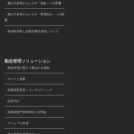
働き方改革がもたらす「損益」への影響
働き方改革がもたらす「管理会計」への影
響
有休取得率と必要労働生産性について
勤怠管理ソリューション
勤怠管理の導入で選ばれる理由
セレクト提案
就業規則見直しコンサルティング
設定代行
従業員部門管理者向け説明会
マニュアル作成
導入後独自保守サポート