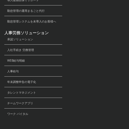
勤怠管理の運用まるごと代行
勤怠管理システムを未導入のお客様へ
人事労務ソリューション
承認ソリューション
入社手続き 労務管理
WEB給与明細
人事給与
年末調整申告の電子化
タレントマネジメント
チームワークアプリ
ワーク バイタル