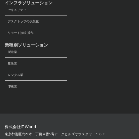
インフラソリューション
セキュリティ
デスクトップの仮想化
リモート接続 操作
業種別ソリューション
製造業
建設業
レンタル業
印刷業
株式会社IT World
東京都港区六本木一丁目４番5号アークヒルズサウスタワー１６Ｆ