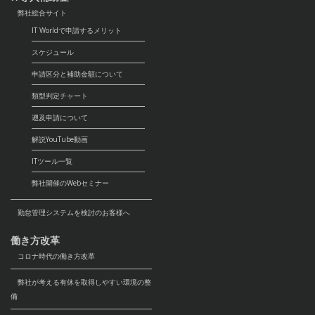
弊社総合サイト
IT Worldで申請するメリット
スケジュール
申請区分と補助金額について
類型判定チャート
遡及申請について
解説YouTube動画
ITツール一覧
弊社開催のWebセミナー
勤怠管理システムを検討のお客様へ
働き方改革
コロナ時代の働き方改革
弊社が考える有休を取得しやすい環境の整
備