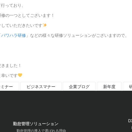
して行っており、
研修の一つとしてございます！
クしていただきたいです
「
パワハラ研修
」などの様々な研修ソリューションがございますので、
だきました！
と幸いです
セミナー
ビジネスマナー
企業ブログ
新年度
D
勤怠管理ソリューション
D
勤怠管理の導入で選ばれる理由