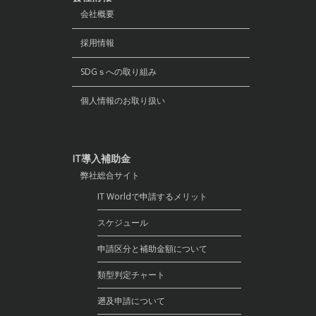
会社概要
採用情報
SDGｓへの取り組み
個人情報のお取り扱い
IT導入補助金
弊社総合サイト
IT Worldで申請するメリット
スケジュール
申請区分と補助金額について
類型判定チャート
遡及申請について