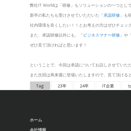
弊社IT Worldは「研修」もソリューションの一つと
新卒の私たちも受けさせていただいた
「承認研修」
も
社内環境を良くしたい！！とお考えの方はぜひチェッ
また、承認研修以外にも、
「ビジネスマナー研修」
や
ぜひ見て頂ければと思います！
ということで、今回は承認についてお話しさせていた
また次回は再来週に登場いたしますので、見て頂ける
Tag:
23卒
24卒
IT企業
ホーム
会社情報