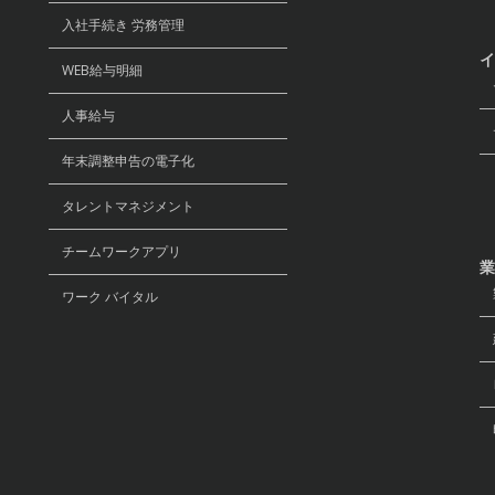
入社手続き 労務管理
イ
WEB給与明細
セ
人事給与
デ
年末調整申告の電子化
リ
タレントマネジメント
チームワークアプリ
業
ワーク バイタル