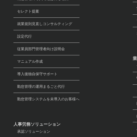
労
セレクト提案
マ
就業規則見直しコンサルティング
オ
設定代行
従業員部門管理者向け説明会
業
マニュアル作成
導入後独自保守サポート
W
勤怠管理の運用まるごと代行
グ
勤怠管理システムを未導入のお客様へ
経
人事労務ソリューション
承認ソリューション