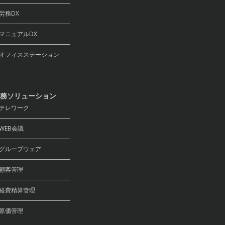
務DX
ニュアルDX
フィスステーション
務ソリューション
テレワーク
EB会議
ループウェア
顧客管理
費精算管理
原価管理