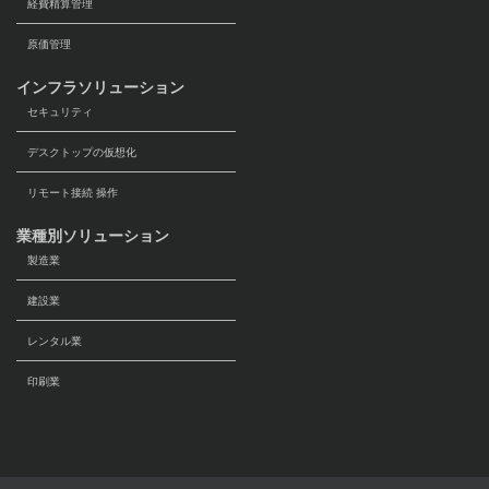
経費精算管理
原価管理
インフラソリューション
セキュリティ
デスクトップの仮想化
リモート接続 操作
業種別ソリューション
製造業
建設業
レンタル業
印刷業