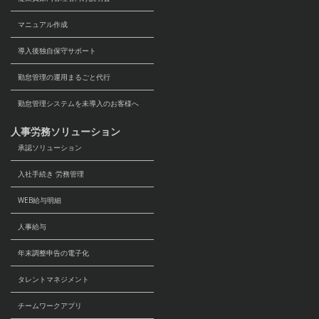
マニュアル作成
導入後独自保守サポート
勤怠管理の運用まるごと代行
勤怠管理システムを未導入のお客様へ
人事労務ソリューション
承認ソリューション
入社手続き 労務管理
WEB給与明細
人事給与
年末調整申告の電子化
タレントマネジメント
チームワークアプリ