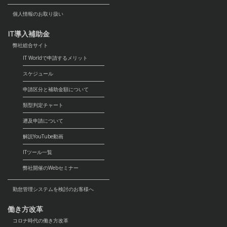
個人情報のお取り扱い
IT導入補助金
弊社総合サイト
IT Worldで申請するメリット
スケジュール
申請区分と補助金額について
類型判定チャート
遡及申請について
解説YouTube動画
ITツール一覧
弊社開催のWebセミナー
勤怠管理システムを検討のお客様へ
働き方改革
コロナ時代の働き方改革