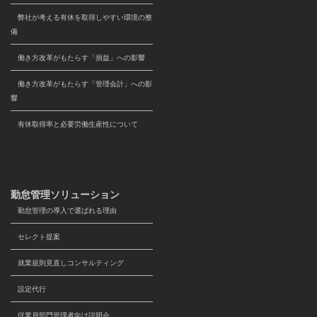
弊社が考える有休を取得しやすい環境の整
備
働き方改革がもたらす「損益」への影響
働き方改革がもたらす「管理会計」への影
響
有休取得率と必要労働生産性について
勤怠管理ソリューション
勤怠管理の導入で選ばれる理由
セレクト提案
就業規則見直しコンサルティング
設定代行
従業員部門管理者向け説明会