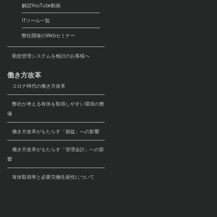
解説YouTube動画
ITツール一覧
弊社開催のWebセミナー
勤怠管理システムを検討のお客様へ
働き方改革
コロナ時代の働き方改革
弊社が考える有休を取得しやすい環境の整
備
働き方改革がもたらす「損益」への影響
働き方改革がもたらす「管理会計」への影
響
有休取得率と必要労働生産性について