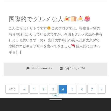
国際的でグルメな人
こんにちは！サトウです
このブログでは、毎度食べ物の
写真や話ばかりしているのですが、今回もグルメの話を共有
しようと思います（笑） 先日大学時代の友人と新大久保で
念願のエビギョプサルを食べてきました
個人的にはサム
ギョ […]
No Comments
6月 17th, 2024
4/16
«
1
2
3
4
5
6
7
»
Last