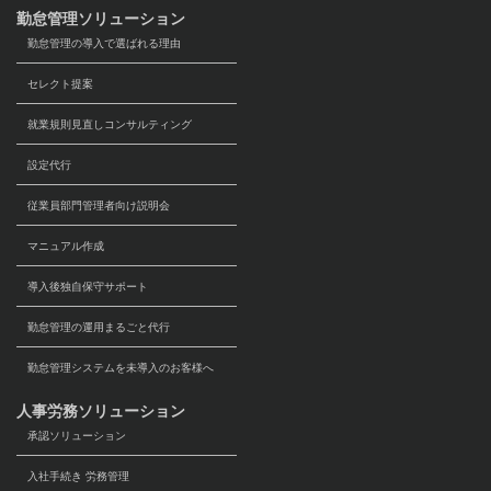
勤怠管理ソリューション
勤怠管理の導入で選ばれる理由
セレクト提案
就業規則見直しコンサルティング
設定代行
従業員部門管理者向け説明会
マニュアル作成
導入後独自保守サポート
勤怠管理の運用まるごと代行
勤怠管理システムを未導入のお客様へ
人事労務ソリューション
承認ソリューション
入社手続き 労務管理