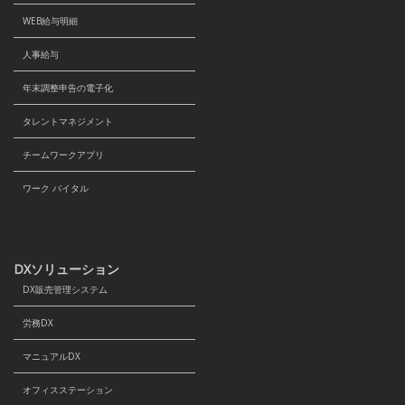
WEB給与明細
人事給与
年末調整申告の電子化
タレントマネジメント
チームワークアプリ
ワーク バイタル
DXソリューション
DX販売管理システム
労務DX
マニュアルDX
オフィスステーション