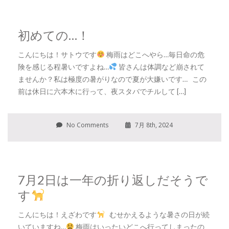
初めての…！
こんにちは！サトウです
梅雨はどこへやら…毎日命の危
険を感じる程暑いですよね…
皆さんは体調など崩されて
ませんか？私は極度の暑がりなので夏が大嫌いです… この
前は休日に六本木に行って、夜スタバでチルして […]
No Comments
7月 8th, 2024
7月2日は一年の折り返しだそうで
す
こんにちは！えざわです
むせかえるような暑さの日が続
いていますね…
梅雨はいったいどこへ行ってしまったの