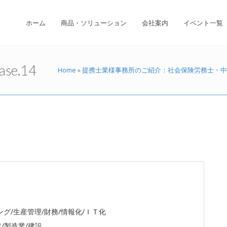
ホーム
商品・ソリューション
会社案内
イベント一覧
e.14
Home
»
提携士業様事務所のご紹介：社会保険労務士・中
グ/生産管理/財務/情報化/ＩＴ化
/製造業/建設