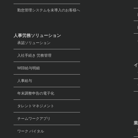
グ
勤怠管理システムを未導入のお客様へ
経
人事労務ソリューション
承認ソリューション
入社手続き 労務管理
イ
WEB給与明細
セ
人事給与
デ
年末調整申告の電子化
リ
タレントマネジメント
チームワークアプリ
業
ワーク バイタル