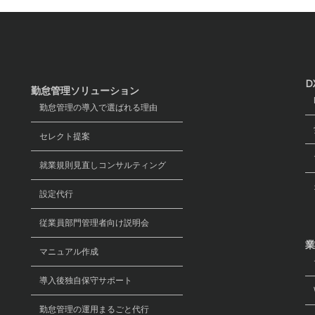
D
勤怠管理ソリューション
D
勤怠管理の導入で選ばれる理由
労
セレクト提案
マ
就業規則見直しコンサルティング
オ
設定代行
従業員部門管理者向け説明会
業
マニュアル作成
導入後独自保守サポート
W
勤怠管理の運用まるごと代行