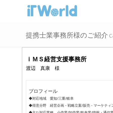
提携士業事務所様のご紹介 cas
ｉＭＳ経営支援事務所
渡辺 真康 様
プロフィール
◆対応地域 愛知/三重/岐阜
◆得意分野 経営企画・戦略立案/販売・マーケティン
◆主な対応業種 小売業/卸売業/飲食業/情報・通信業