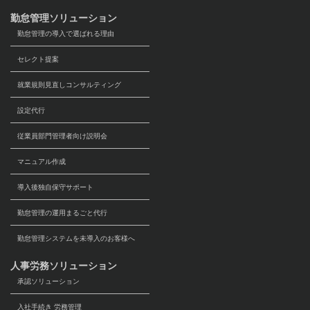
勤怠管理ソリューション
勤怠管理の導入で選ばれる理由
セレクト提案
就業規則見直しコンサルティング
設定代行
従業員部門管理者向け説明会
マニュアル作成
導入後独自保守サポート
勤怠管理の運用まるごと代行
勤怠管理システムを未導入のお客様へ
人事労務ソリューション
承認ソリューション
入社手続き 労務管理