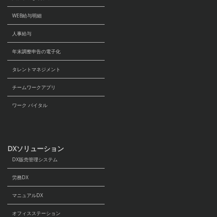
WEB給与明細
人事給与
年末調整申告の電子化
タレントマネジメント
チームワークアプリ
ワーク バイタル
DXソリューション
DX販売管理システム
労務DX
マニュアルDX
オフィスステーション