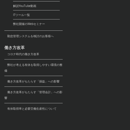
解説YouTube動画
ITツール一覧
弊社開催のWebセミナー
勤怠管理システムを検討のお客様へ
働き方改革
コロナ時代の働き方改革
弊社が考える有休を取得しやすい環境の整
備
働き方改革がもたらす「損益」への影響
働き方改革がもたらす「管理会計」への影
響
有休取得率と必要労働生産性について