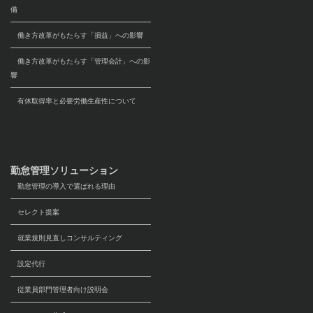
備
働き方改革がもたらす「損益」への影響
働き方改革がもたらす「管理会計」への影
響
有休取得率と必要労働生産性について
勤怠管理ソリューション
勤怠管理の導入で選ばれる理由
セレクト提案
就業規則見直しコンサルティング
設定代行
従業員部門管理者向け説明会