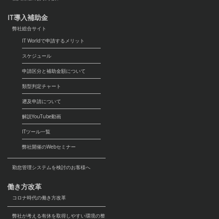
IT導入補助金
弊社総合サイト
IT Worldで申請するメリット
スケジュール
申請区分と補助金額について
類型判定チャート
遡及申請について
解説YouTube動画
ITツール一覧
弊社開催のWebセミナー
勤怠管理システムを検討のお客様へ
働き方改革
コロナ時代の働き方改革
弊社が考える有休を取得しやすい環境の整