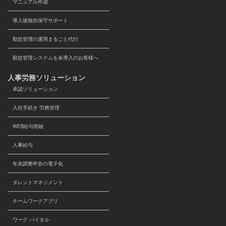
マニュアル作成
導入後独自保守サポート
勤怠管理の運用まるごと代行
勤怠管理システムを未導入のお客様へ
人事労務ソリューション
承認ソリューション
入社手続き 労務管理
WEB給与明細
人事給与
年末調整申告の電子化
タレントマネジメント
チームワークアプリ
ワーク バイタル