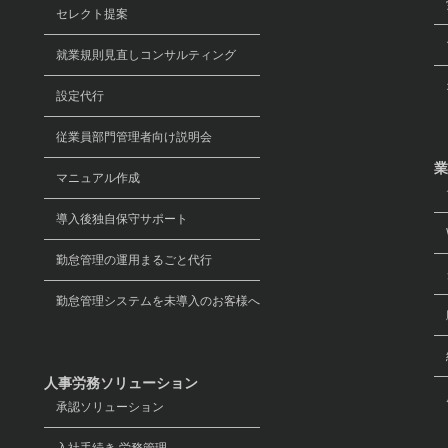
労
セレクト提案
マ
就業規則見直しコンサルティング
オ
設定代行
従業員部門管理者向け説明会
業
マニュアル作成
導入後独自保守サポート
W
勤怠管理の運用まるごと代行
グ
勤怠管理システムを未導入のお客様へ
経
人事労務ソリューション
承認ソリューション
入社手続き 労務管理