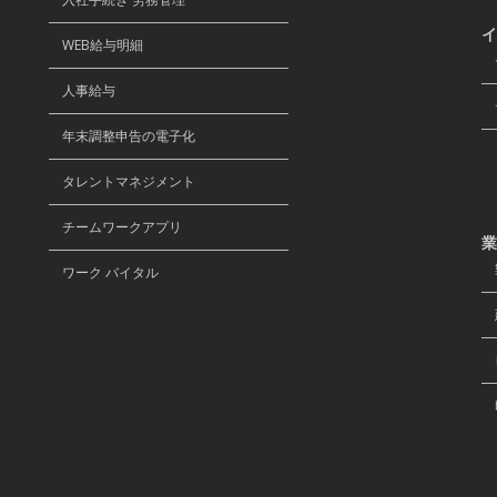
イ
WEB給与明細
セ
人事給与
デ
年末調整申告の電子化
リ
タレントマネジメント
チームワークアプリ
業
ワーク バイタル