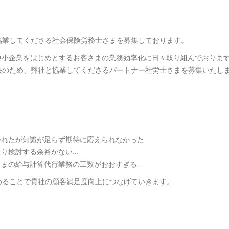
協業してくださる社会保険労務士さまを募集しております。
中小企業をはじめとするお客さまの業務効率化に日々取り組んでおりま
決のため、弊社と協業してくださるパートナー社労士さまを募集いたし
かれたが知識が足らず期待に応えられなかった
り検討する余裕がない…
さまの給与計算代行業務の工数がおおすぎる…
めることで貴社の顧客満足度向上につなげていきます。