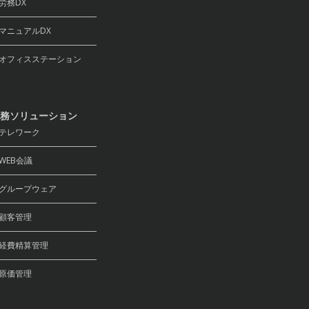
務DX
ニュアルDX
フィスステーション
務ソリューション
テレワーク
EB会議
ループウェア
顧客管理
費精算管理
原価管理