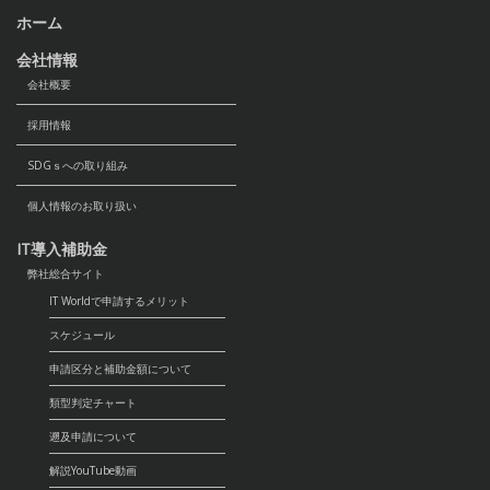
ホーム
会社情報
会社概要
採用情報
SDGｓへの取り組み
個人情報のお取り扱い
IT導入補助金
弊社総合サイト
IT Worldで申請するメリット
スケジュール
申請区分と補助金額について
類型判定チャート
遡及申請について
解説YouTube動画