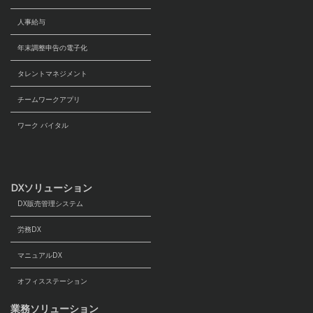
人事給与
年末調整申告の電子化
タレントマネジメント
チームワークアプリ
ワーク バイタル
DXソリューション
DX販売管理システム
労務DX
マニュアルDX
オフィスステーション
業務ソリューション