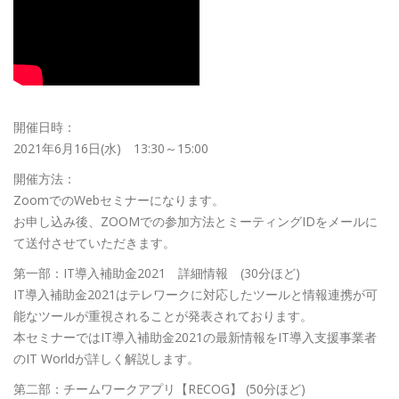
開催日時：
2021年6月16日(水) 13:30～15:00
開催方法：
ZoomでのWebセミナーになります。
お申し込み後、
ZOOMでの参加方法とミーティングIDをメールに
て送付させて
いただきます。
第一部：IT導入補助金2021 詳細情報 (30分ほど)
IT導入補助金2021はテレワークに対応したツールと情報連携
が可
能なツールが重視されることが発表されております。
本セミナーではIT導入補助金2021の最新情報をIT導入支援
事業者
のIT Worldが詳しく解説します。
第二部：チームワークアプリ【RECOG】 (50分ほど)