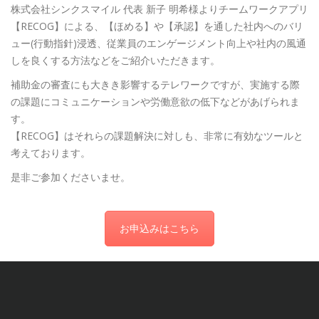
株式会社シンクスマイル 代表 新子 明希様よりチームワークアプリ
【RECOG】による、【ほめる】
や【承認】を通した社内へのバリ
ュー(行動指針)浸透、
従業員のエンゲージメント向上や社内の風通
しを良くする方法など
をご紹介いただきます。
補助金の審査にも大きき影響するテレワークですが、
実施する際
の課題にコミュニケーションや労働意欲の低下などがあ
げられま
す。
【RECOG】はそれらの課題解決に対しも、
非常に有効なツールと
考えております。
是非ご参加くださいませ。
お申込みはこちら