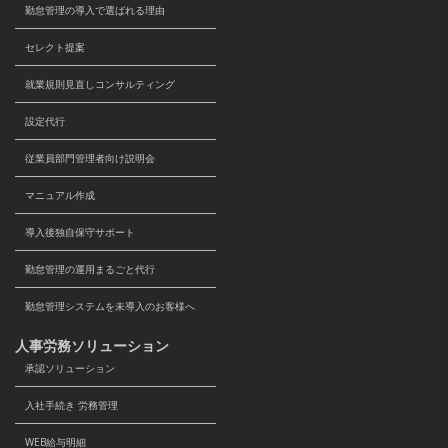
勤怠管理の導入で選ばれる理由
セレクト提案
就業規則見直しコンサルティング
設定代行
従業員部門管理者向け説明会
マニュアル作成
導入後独自保守サポート
勤怠管理の運用まるごと代行
勤怠管理システムを未導入のお客様へ
人事労務ソリューション
承認ソリューション
入社手続き 労務管理
WEB給与明細