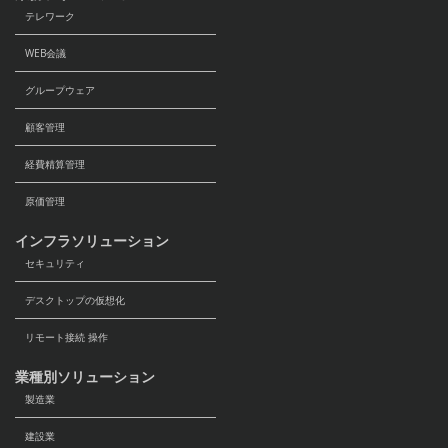
テレワーク
WEB会議
グループウェア
顧客管理
経費精算管理
原価管理
インフラソリューション
セキュリティ
デスクトップの仮想化
リモート接続 操作
業種別ソリューション
製造業
建設業