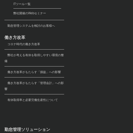
ITツール一覧
弊社開催のWebセミナー
勤怠管理システムを検討のお客様へ
働き方改革
コロナ時代の働き方改革
弊社が考える有休を取得しやすい環境の整
備
働き方改革がもたらす「損益」への影響
働き方改革がもたらす「管理会計」への影
響
有休取得率と必要労働生産性について
勤怠管理ソリューション