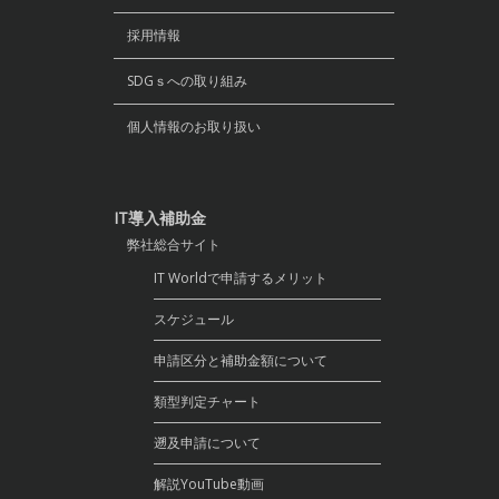
採用情報
SDGｓへの取り組み
個人情報のお取り扱い
IT導入補助金
弊社総合サイト
IT Worldで申請するメリット
スケジュール
申請区分と補助金額について
類型判定チャート
遡及申請について
解説YouTube動画