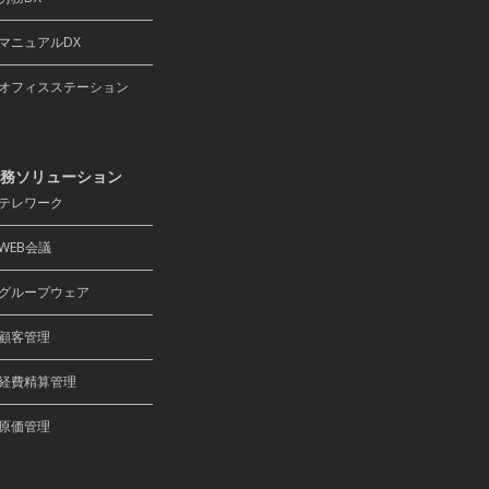
ニュアルDX
フィスステーション
務ソリューション
テレワーク
EB会議
ループウェア
顧客管理
費精算管理
原価管理