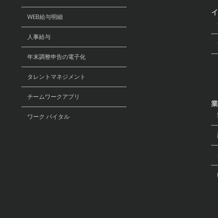
イ
WEB給与明細
セ
人事給与
デ
年末調整申告の電子化
リ
タレントマネジメント
チームワークアプリ
業
ワーク バイタル