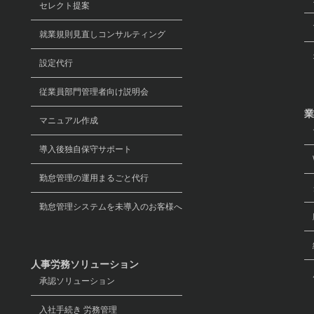
セレクト提案
マ
就業規則見直しコンサルティング
オ
設定代行
従業員部門管理者向け説明会
業
マニュアル作成
導入後独自保守サポート
W
勤怠管理の運用まるごと代行
グ
勤怠管理システムを未導入のお客様へ
経
人事労務ソリューション
承認ソリューション
入社手続き 労務管理