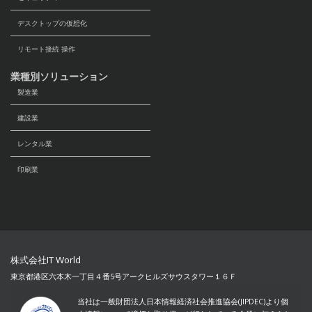
デスクトップの仮想化
リモート接続 操作
業種別ソリューション
製造業
建設業
レンタル業
印刷業
株式会社IT World
東京都港区六本木一丁目４番5号アークヒルズサウスタワー１６Ｆ
当社は一般財団法人日本情報経済社会推進協会(JIPDEC)より個