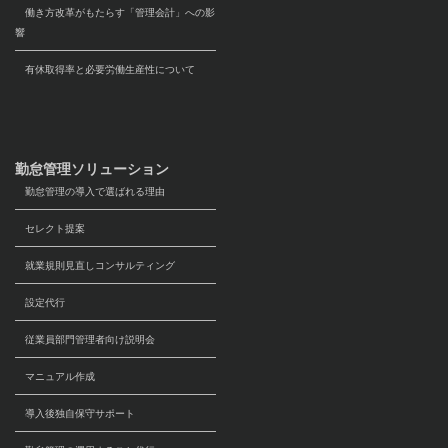
働き方改革がもたらす「管理会計」への影
響
有休取得率と必要労働生産性について
勤怠管理ソリューション
勤怠管理の導入で選ばれる理由
セレクト提案
就業規則見直しコンサルティング
設定代行
従業員部門管理者向け説明会
マニュアル作成
導入後独自保守サポート