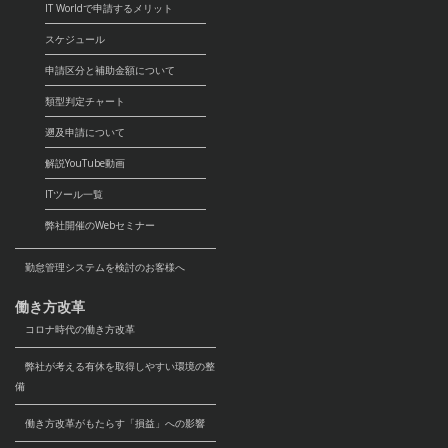
IT Worldで申請するメリット
スケジュール
申請区分と補助金額について
類型判定チャート
遡及申請について
解説YouTube動画
ITツール一覧
弊社開催のWebセミナー
勤怠管理システムを検討のお客様へ
働き方改革
コロナ時代の働き方改革
弊社が考える有休を取得しやすい環境の整
備
働き方改革がもたらす「損益」への影響