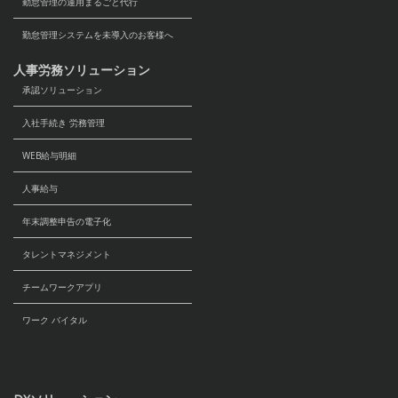
勤怠管理の運用まるごと代行
勤怠管理システムを未導入のお客様へ
人事労務ソリューション
承認ソリューション
入社手続き 労務管理
WEB給与明細
人事給与
年末調整申告の電子化
タレントマネジメント
チームワークアプリ
ワーク バイタル