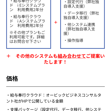
・給与奉行クラウ
・設定代行（弊社独
ド i Eシステムプラ
自導入支援）
ン 利用費用2年分
・データ移行（弊社
・給与奉行クラウ
独自導入支援）
ド i Aシステムプラ
＋
・他システム連携
ン 利用費用2年分
（弊社独自導入支
※その他プランもご
援）
利用可能です。詳細
・操作指導
はお問合せ下さい
＋ その他のシステムも
組み合わせて
ご提案い
たします！
価格
・給与奉行クラウド：オービックビジネスコンサルタ
ント社がHPで公開している金額
・支援パッケージ（設定代行、データ移行、他システ