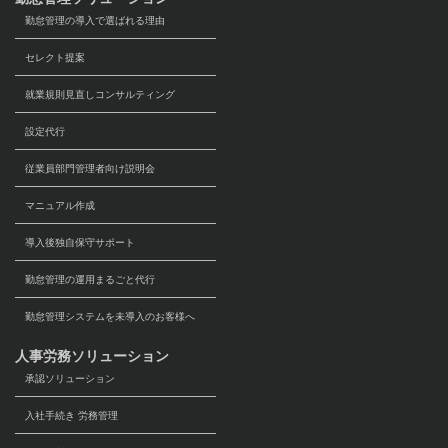
勤怠管理の導入で選ばれる理由
セレクト提案
就業規則見直しコンサルティング
設定代行
従業員部門管理者向け説明会
マニュアル作成
導入後独自保守サポート
勤怠管理の運用まるごと代行
勤怠管理システムを未導入のお客様へ
人事労務ソリューション
承認ソリューション
入社手続き 労務管理