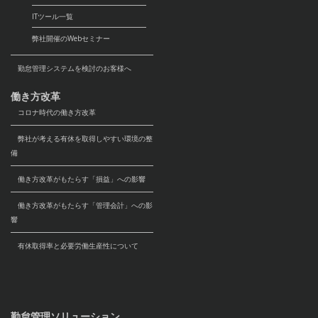
ITツール一覧
弊社開催のWebセミナー
勤怠管理システムを検討のお客様へ
働き方改革
コロナ時代の働き方改革
弊社が考える有休を取得しやすい環境の整
備
働き方改革がもたらす「損益」への影響
働き方改革がもたらす「管理会計」への影
響
有休取得率と必要労働生産性について
勤怠管理ソリューション