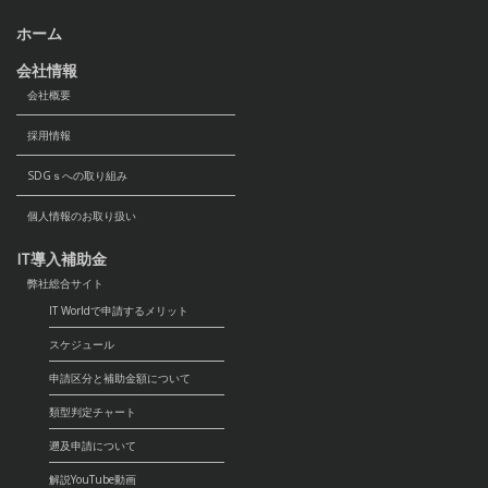
ホーム
会社情報
会社概要
採用情報
SDGｓへの取り組み
個人情報のお取り扱い
IT導入補助金
弊社総合サイト
IT Worldで申請するメリット
スケジュール
申請区分と補助金額について
類型判定チャート
遡及申請について
解説YouTube動画