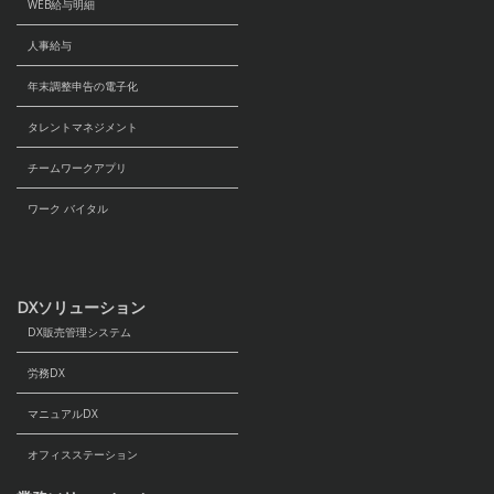
WEB給与明細
人事給与
年末調整申告の電子化
タレントマネジメント
チームワークアプリ
ワーク バイタル
DXソリューション
DX販売管理システム
労務DX
マニュアルDX
オフィスステーション