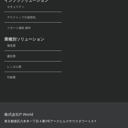
インフラソリューション
セキュリティ
デスクトップの仮想化
リモート接続 操作
業種別ソリューション
製造業
建設業
レンタル業
印刷業
株式会社IT World
東京都港区六本木一丁目４番5号アークヒルズサウスタワー１６Ｆ