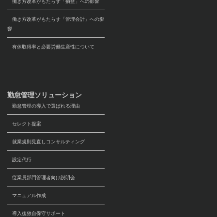
働き方改革がもたらす「損益」への影響
働き方改革がもたらす「管理会計」への影
響
有休取得率と必要労働生産性について
勤怠管理ソリューション
勤怠管理の導入で選ばれる理由
セレクト提案
就業規則見直しコンサルティング
設定代行
従業員部門管理者向け説明会
マニュアル作成
導入後独自保守サポート