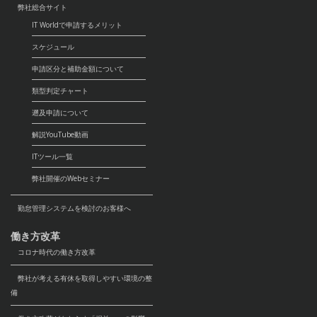
弊社総合サイト
IT Worldで申請するメリット
スケジュール
申請区分と補助金額について
類型判定チャート
遡及申請について
解説YouTube動画
ITツール一覧
弊社開催のWebセミナー
勤怠管理システムを検討のお客様へ
働き方改革
コロナ時代の働き方改革
弊社が考える有休を取得しやすい環境の整
備