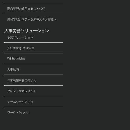
勤怠管理の運用まるごと代行
勤怠管理システムを未導入のお客様へ
人事労務ソリューション
承認ソリューション
入社手続き 労務管理
WEB給与明細
人事給与
年末調整申告の電子化
タレントマネジメント
チームワークアプリ
ワーク バイタル