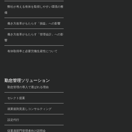
弊社が考える有休を取得しやすい環境の整
備
働き方改革がもたらす「損益」への影響
働き方改革がもたらす「管理会計」への影
響
有休取得率と必要労働生産性について
勤怠管理ソリューション
勤怠管理の導入で選ばれる理由
セレクト提案
就業規則見直しコンサルティング
設定代行
従業員部門管理者向け説明会