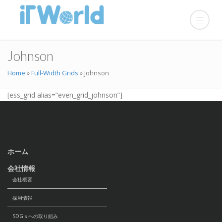
Johnson
Home
»
Full-Width Grids
»
Johnson
[ess_grid alias=”even_grid_johnson”]
ホーム
会社情報
会社概要
採用情報
SDGｓへの取り組み