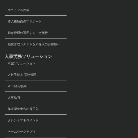
マニュアル作成
導入後独自保守サポート
勤怠管理の運用まるごと代行
勤怠管理システムを未導入のお客様へ
人事労務ソリューション
承認ソリューション
入社手続き 労務管理
WEB給与明細
人事給与
年末調整申告の電子化
タレントマネジメント
チームワークアプリ