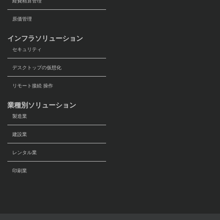
経費精算管理
原価管理
インフラソリューション
セキュリティ
デスクトップの仮想化
リモート接続 操作
業種別ソリューション
製造業
建設業
レンタル業
印刷業