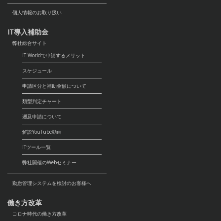
個人情報のお取り扱い
IT導入補助金
弊社総合サイト
IT Worldで申請するメリット
スケジュール
申請区分と補助金額について
類型判定チャート
遡及申請について
解説YouTube動画
ITツール一覧
弊社開催のWebセミナー
勤怠管理システムを検討のお客様へ
働き方改革
コロナ時代の働き方改革