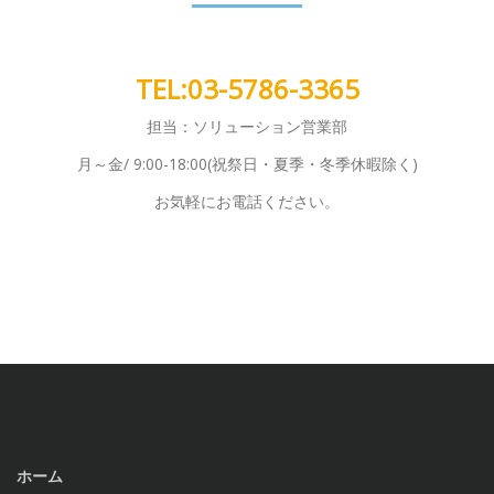
含みます。
氏名、ID情報
勤務先、所属、職種情報
TEL:03-5786-3365
支払情報のうち、個人情報に該当する情報
担当：ソリューション営業部
商品購入履歴
保守履歴
月～金/ 9:00-18:00(祝祭日・夏季・冬季休暇除く)
住所、電話番号、メールアドレスおよびその
お気軽にお電話ください。
他連絡先情報
上記以外に当社サービス、システム、Webサ
イトをご利用頂いた際の利用情報や機械情報
を取得する場合があります。詳細については
本プライバシーポリシー6章をご参照くださ
い。
また、個人番号および個人番号を含む特定個
人情報の利用目的については、本プライバシ
ーポリシー4章をご参照ください。
(3)個人情報の管理
ホーム