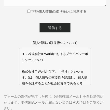
下記個人情報の取り扱いに同意する
個人情報の取り扱いについて
１．株式会社IT Worldにおけるプライバシーポ
リシーについて
株式会社IT World (以下、「当社」といいま
す。)は、個人情報の重要性を認識し、 個人情
報を保護することが社会的責務であると考
え、個人情報に関する法令及び社内規程等を
遵守し、当社で取扱う個人情報の取得、利
フォームの送信が完了した後に【受信確認メール】を自動送信い
用、管理を適正に行います。
たします。受信確認メールが届かない場合は次の項目をご覧くだ
２．適用範囲
さい。