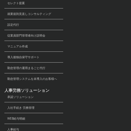
セレクト提案
を含む）
就業規則見直しコンサルティング
（5）個人情報提出の任意性
設定代行
当社が要求する個人情報を提供するか否かは
任意ですが、ご提供頂けない場合は上記利用
従業員部門管理者向け説明会
目的における業務に支障が生じる恐れがあり
マニュアル作成
ます。
４．個人情報の第三者への提供
導入後独自保守サポート
当社は、利用目的の達成のために必要な範囲
勤怠管理の運用まるごと代行
内において、個人データの取り扱いに関する
勤怠管理システムを未導入のお客様へ
業務の全部又は一部を委託することに伴う、
業務委託先、サプライヤー様、代理店等のビ
人事労務ソリューション
ジネスパートナーに個人データを提供する場
承認ソリューション
合があります。なお、当社は提供先に対して
入社手続き 労務管理
必要かつ適切な監督を行います。
また当社は、以下いずれかの場合に該当しな
WEB給与明細
い限り、個人データを上記以外の第三者に提
人事給与