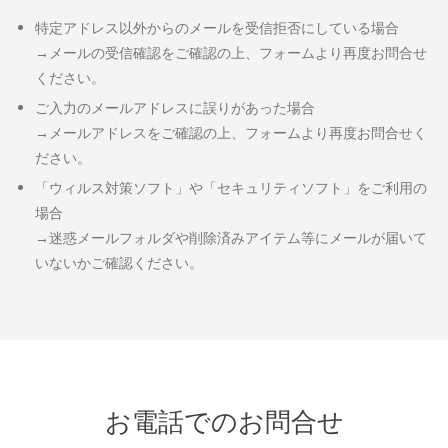
特定アドレス以外からのメールを受信拒否にしている場合
本プライバシーポリシーは、当社が行う各種
→メールの受信確認をご確認の上、フォームより再度お問合せ
サービスにおいて、お客様の個人情報もしく
ください。
はそれに準ずる情報を取り扱う際に、当社が
ご入力のメールアドレスに誤りがあった場合
遵守する方針を示したものです。
→メールアドレスをご確認の上、フォームより再度お問合せく
３．個人情報の取得と取り扱いについて
ださい。
(1)個人情報の取得方法
「ウィルス対策ソフト」や「セキュリティソフト」をご利用の
場合
当社は、当社のサービス、システム、Webサ
→迷惑メールフォルダや削除済みアイテム等にメールが届いて
イトを通じて、または各地域の代理店等の第
いないかご確認ください。
三者を介して、個人情報を取得いたします。
また当社が個人情報を取得させていただく場
合は、遵法精神に基づき適正な手段で行いま
す。
(2)取り扱う個人情報
お電話でのお問合せ
当社が取り扱う個人情報には、以下のものを