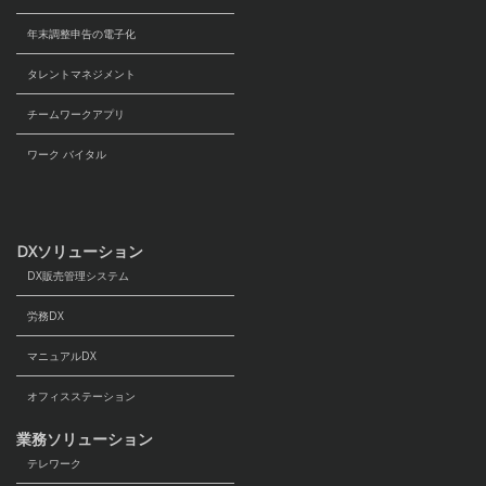
供することはいたしません。
あらかじめご本人の同意をいただいている場
年末調整申告の電子化
合。
タレントマネジメント
第三者への提供を目的として個人データを取
得する場合であり、その目的、提供されるデ
チームワークアプリ
ータ項目、提供手段、停止要求の申し出先を
ワーク バイタル
通知あるいは容易に知り得る状態に置いてい
る場合であって、かつ、個人情報保護委員会
に届け出た内容をインターネットの利用その
他の適切な方法により公表している場合。
DXソリューション
人の生命、身体又は財産の保護に必要な場合
DX販売管理システム
でご本人の同意を得ることが困難な場合。
公衆衛生の向上又は児童の健全な育成の推進
労務DX
のために特に必要がある場合であって、ご本
マニュアルDX
人の同意を得ることが困難な場合。
国の機関若しくは地方公共団体又はその委託
オフィスステーション
を受けた者が法令の定める事務を遂行するこ
業務ソリューション
とに対して協力する必要がある場合であっ
テレワーク
て、ご本人の同意を得ることにより当該事務