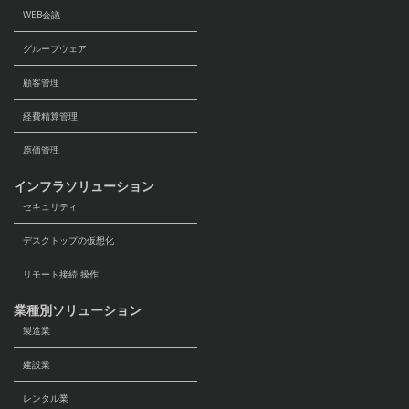
の遂行に支障を及ぼすおそれがある場合。
WEB会議
司法機関、行政機関等から法令に基づき提供
グループウェア
を求められた場合。
提供先の第三者が学術研究機関等である場合
顧客管理
であって、当該第三者が当該個人データを学
術研究目的で取り扱う必要がある場合（当該
経費精算管理
個人データを取り扱う目的の一部が学術研究
原価管理
目的である場合を含み、個人の権利利益を不
当に侵害するおそれがある場合を除く）。
インフラソリューション
セキュリティ
５．特定個人情報の利用目的と取り扱いにつ
いて
デスクトップの仮想化
当社は、「個人情報の保護に関する法律」
リモート接続 操作
「行政手続における特定の個人を識別するた
めの番号の利用等に関する法律」（番号法）
業種別ソリューション
「特定個人情報の適正な取扱いに関するガイ
製造業
ドライン（事業者編）」を遵守し、特定個人
建設業
情報（番号法に定める個人番号、および個人
番号を含む個人情報）を適切に取り扱いま
レンタル業