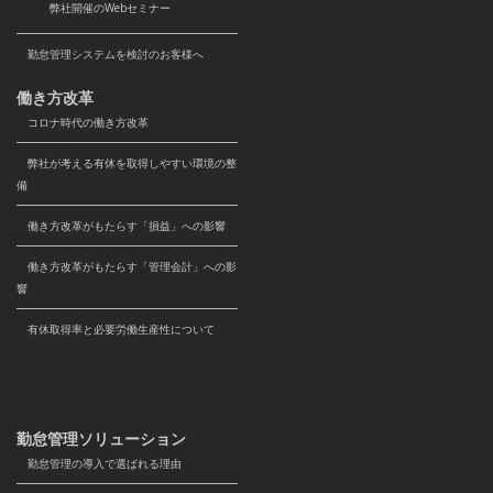
弊社開催のWebセミナー
間終了後は廃棄し ます。また、保存期間内で
あっても、不要となった場合にはすみやかに
勤怠管理システムを検討のお客様へ
廃棄します。
働き方改革
(4)取得した個人情報の取り扱い
コロナ時代の働き方改革
弊社が考える有休を取得しやすい環境の整
お預かりした個人情報は以下を含めた目的に
備
おいて、利用させていただく場合がございま
す。尚、当社が個人情報の取得を意図し、ご
働き方改革がもたらす「損益」への影響
本人から書面やWebを通じて直接提供いただ
働き方改革がもたらす「管理会計」への影
く場合、個人情報の利用目的を明示させてい
響
ただきます。ただし、提供時の状況から利用
目的が明らかな場合は、利用目的の明示を省
有休取得率と必要労働生産性について
略させていただくことがあります。
＜利用目的＞
・お問い合わせに対応するため
・商品、サービスに関する情報の提供及びご
勤怠管理ソリューション
提案
勤怠管理の導入で選ばれる理由
・商品、サービスの提供（仕入れ先への連絡