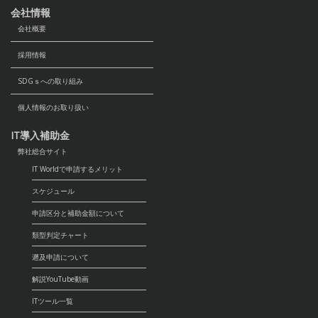
会社情報
当社は、お客様からご提供いただいた情報の
会社概要
管理について、以下を徹底します。
情報の正確性の確保 お客様からご提供いただ
採用情報
いた情報については、常に正確かつ最新の情
SDGｓへの取り組み
報となるよう努めます。
安全管理措置 当社は、組織的な個人情報の管
個人情報のお取り扱い
理については、社内規定による厳重に取扱い
IT導入補助金
方法を規定し、 それに基づいた取扱いを徹底
弊社総合サイト
しています。
IT Worldで申請するメリット
従業者の監督 当社は、当社の規程に基づき、
個人情報取扱い規程の厳格な運用を徹底して
スケジュール
います。
申請区分と補助金額について
委託先の監督 個人情報の取扱いを外部に委託
類型判定チャート
する場合には、当社の規程に基づき、用件を
遡及申請について
満たした委託 先にのみ委託を行い、適切な管
理を行います。
解説YouTube動画
保存期間と廃棄 お客様からご提供いただいた
ITツール一覧
情報については、保存期間を設定し、保存期