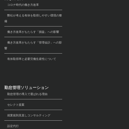
コロナ時代の働き方改革
弊社が考える有休を取得しやすい環境の整
備
働き方改革がもたらす「損益」への影響
働き方改革がもたらす「管理会計」への影
響
有休取得率と必要労働生産性について
勤怠管理ソリューション
勤怠管理の導入で選ばれる理由
セレクト提案
就業規則見直しコンサルティング
設定代行