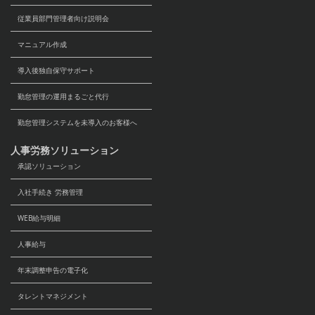
従業員部門管理者向け説明会
マニュアル作成
導入後独自保守サポート
勤怠管理の運用まるごと代行
勤怠管理システムを未導入のお客様へ
人事労務ソリューション
承認ソリューション
入社手続き 労務管理
WEB給与明細
人事給与
年末調整申告の電子化
タレントマネジメント