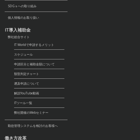
SDGｓへの取り組み
個人情報のお取り扱い
IT導入補助金
弊社総合サイト
IT Worldで申請するメリット
スケジュール
申請区分と補助金額について
類型判定チャート
遡及申請について
解説YouTube動画
ITツール一覧
弊社開催のWebセミナー
勤怠管理システムを検討のお客様へ
働き方改革