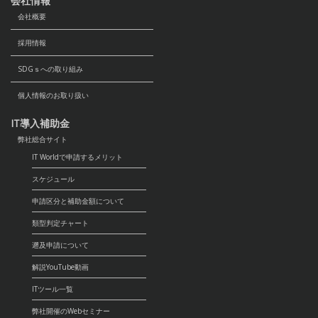
会社情報
会社概要
採用情報
SDGｓへの取り組み
個人情報のお取り扱い
IT導入補助金
弊社総合サイト
IT Worldで申請するメリット
スケジュール
申請区分と補助金額について
類型判定チャート
遡及申請について
解説YouTube動画
ITツール一覧
弊社開催のWebセミナー