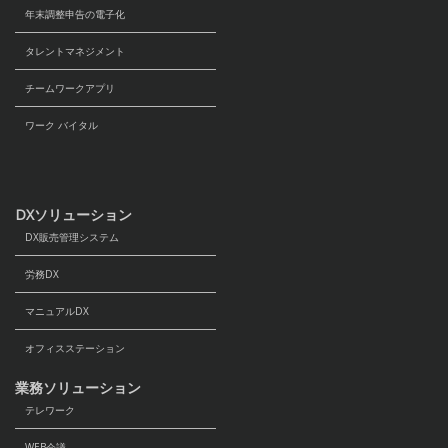
年末調整申告の電子化
タレントマネジメント
チームワークアプリ
ワーク バイタル
DXソリューション
DX販売管理システム
労務DX
マニュアルDX
オフィスステーション
業務ソリューション
テレワーク
WEB会議