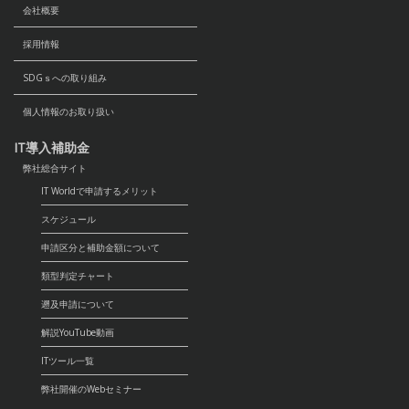
会社概要
採用情報
SDGｓへの取り組み
個人情報のお取り扱い
IT導入補助金
弊社総合サイト
IT Worldで申請するメリット
スケジュール
申請区分と補助金額について
類型判定チャート
遡及申請について
解説YouTube動画
ITツール一覧
弊社開催のWebセミナー