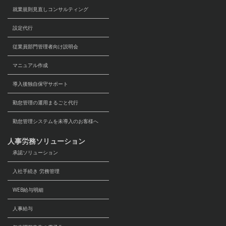
就業規則見直しコンサルティング
設定代行
従業員部門管理者向け説明会
マニュアル作成
導入後独自保守サポート
勤怠管理の運用まるごと代行
勤怠管理システムを未導入のお客様へ
人事労務ソリューション
承認ソリューション
入社手続き 労務管理
WEB給与明細
人事給与